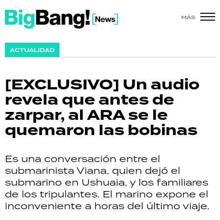
MÁS
SHOW
ACTUALIDAD
POLÍTICA
[EXCLUSIVO] Un audio
ACTUALIDAD
revela que antes de
zarpar, al ARA se le
POLICIALES
quemaron las bobinas
ECONOMÍA
Es una conversación entre el
GRAN HERMANO
submarinista Viana, quien dejó el
submarino en Ushuaia, y los familiares
SALUD
de los tripulantes. El marino expone el
inconveniente a horas del último viaje.
DEPORTES