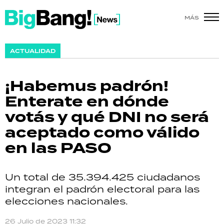
MÁS
SHOW
ACTUALIDAD
POLÍTICA
¡Habemus padrón!
ACTUALIDAD
Enterate en dónde
votás y qué DNI no será
POLICIALES
aceptado como válido
ECONOMÍA
en las PASO
GRAN HERMANO
Un total de 35.394.425 ciudadanos
SALUD
integran el padrón electoral para las
elecciones nacionales.
DEPORTES
26 Julio de 2023 11:32