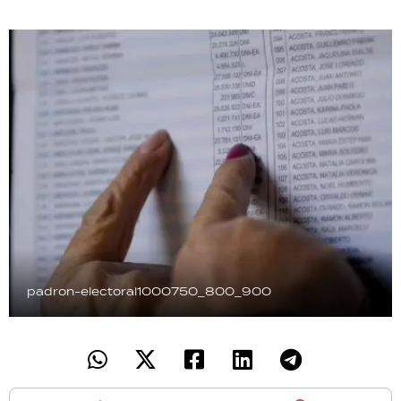
TECNOLOGÍA
RECETAS
PALABRAS
HORÓSCOPO
Seguinos
padron-electoral1000750_800_900