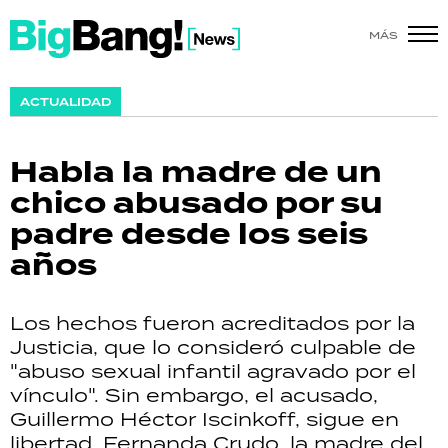
MÁS
SHOW
ACTUALIDAD
POLÍTICA
Habla la madre de un
ACTUALIDAD
chico abusado por su
padre desde los seis
POLICIALES
años
ECONOMÍA
Los hechos fueron acreditados por la
GRAN HERMANO
Justicia, que lo consideró culpable de
"abuso sexual infantil agravado por el
SALUD
vínculo". Sin embargo, el acusado,
Guillermo Héctor Iscinkoff, sigue en
DEPORTES
libertad. Fernanda Crudo, la madre del