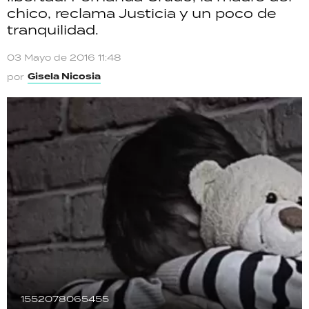
chico, reclama Justicia y un poco de
TECNOLOGÍA
tranquilidad.
03 Mayo de 2016 11:48
Gisela Nicosia
por
RECETAS
PALABRAS
HORÓSCOPO
Seguinos
1552078065455