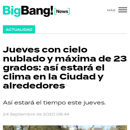
MÁS
SHOW
ACTUALIDAD
POLÍTICA
Jueves con cielo
ACTUALIDAD
nublado y máxima de 23
grados: así estará el
POLICIALES
clima en la Ciudad y
ECONOMÍA
alrededores
GRAN HERMANO
Así estará el tiempo este jueves.
SALUD
24 Septiembre de 2020 08:44
DEPORTES