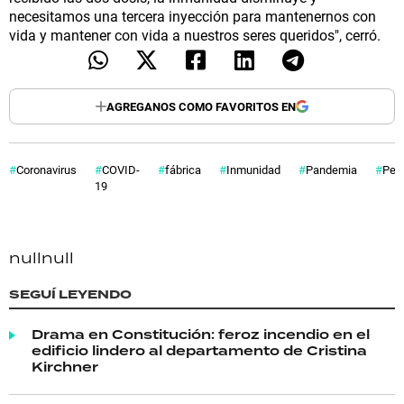
necesitamos una tercera inyección para mantenernos con
vida y mantener con vida a nuestros seres queridos", cerró.
AGREGANOS COMO FAVORITOS EN
Coronavirus
COVID-
fábrica
Inmunidad
Pandemia
Per
19
null
null
SEGUÍ LEYENDO
Drama en Constitución: feroz incendio en el
edificio lindero al departamento de Cristina
Kirchner