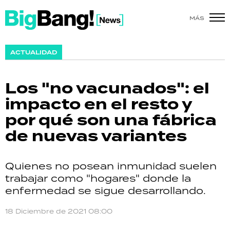
MÁS
SHOW
ACTUALIDAD
POLÍTICA
Los "no vacunados": el
ACTUALIDAD
impacto en el resto y
por qué son una fábrica
POLICIALES
de nuevas variantes
ECONOMÍA
Quienes no posean inmunidad suelen
GRAN HERMANO
trabajar como "hogares" donde la
enfermedad se sigue desarrollando.
SALUD
18 Diciembre de 2021 08:00
DEPORTES