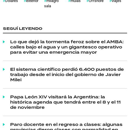
Dólares
exterior
milagro
mulas
Offshore
viajes
sala
SEGUÍ LEYENDO
Lo que dejó la tormenta feroz sobre el AMBA:
calles bajo el agua y un gigantesco operativo
para evitar una emergencia mayor
El sistema científico perdió 6.400 puestos de
trabajo desde el inicio del gobierno de Javier
Milei
Papa León XIV visitará la Argentina: la
histórica agenda que tendrá entre el 8 y el 11
de noviembre
Paro docente en el regreso a clases: algunas
provincias dieron clases con normalidad en