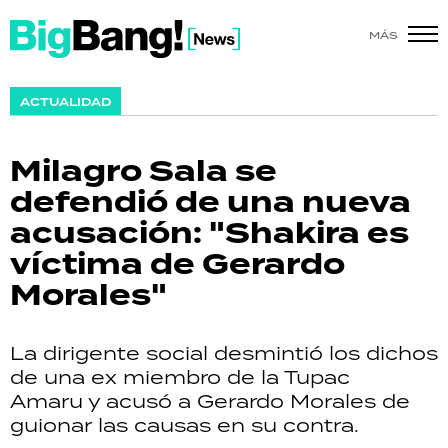
MÁS
SHOW
ACTUALIDAD
POLÍTICA
Milagro Sala se
ACTUALIDAD
defendió de una nueva
acusación: "Shakira es
POLICIALES
víctima de Gerardo
ECONOMÍA
Morales"
GRAN HERMANO
La dirigente social desmintió los dichos
SALUD
de una ex miembro de la Tupac
Amaru y acusó a Gerardo Morales de
DEPORTES
guionar las causas en su contra.