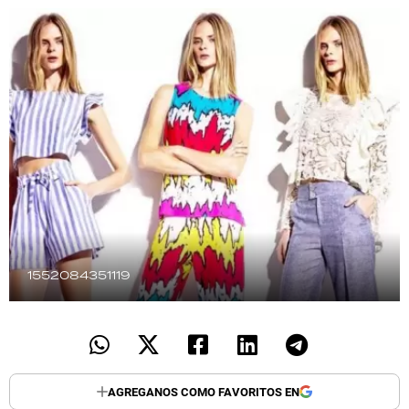
TECNOLOGÍA
RECETAS
PALABRAS
HORÓSCOPO
Seguinos
1552084351119
AGREGANOS COMO FAVORITOS EN