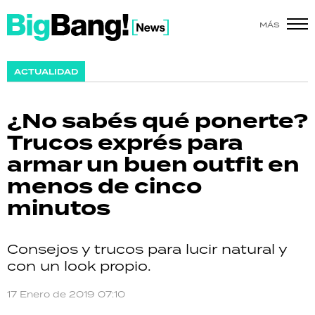
MÁS
SHOW
ACTUALIDAD
POLÍTICA
¿No sabés qué ponerte?
ACTUALIDAD
Trucos exprés para
armar un buen outfit en
POLICIALES
menos de cinco
ECONOMÍA
minutos
GRAN HERMANO
Consejos y trucos para lucir natural y
SALUD
con un look propio.
DEPORTES
17 Enero de 2019 07:10