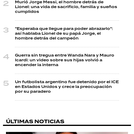
Murió Jorge Messi, el hombre detrás de
Lionel: una vida de sacrificio, familia y sueños
cumplidos
"Esperaba que llegue para poder abrazarlo":
así hablaba Lionel de su papá Jorge, el
hombre detrás del campeón
Guerra sin tregua entre Wanda Nara y Mauro
Icardi: un video sobre sus hijas volvió a
encender la interna
Un futbolista argentino fue detenido por el ICE
en Estados Unidos y crece la preocupación
por su paradero
ÚLTIMAS NOTICIAS