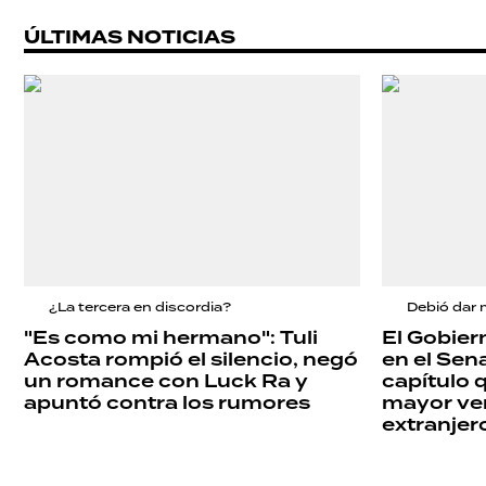
ÚLTIMAS NOTICIAS
¿La tercera en discordia?
Debió dar 
"Es como mi hermano": Tuli
El Gobier
Acosta rompió el silencio, negó
en el Sena
un romance con Luck Ra y
capítulo 
apuntó contra los rumores
mayor ven
extranjer