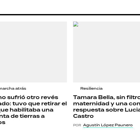
marcha atrás
Resiliencia
no sufrió otro revés
Tamara Bella, sin filtr
do: tuvo que retirar el
maternidad y una co
que habilitaba una
respuesta sobre Luci
ta de tierras a
Castro
os
Agustín López Paunero
POR