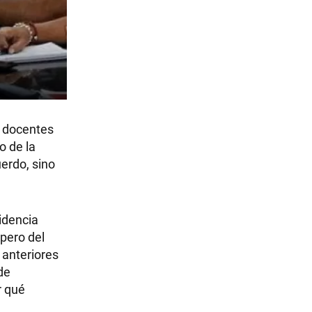
s docentes
o de la
erdo, sino
sidencia
pero del
s anteriores
 de
r qué