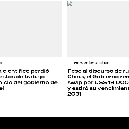
io
Herramienta clave
 científico perdió
Pese al discurso de r
stos de trabajo
China, el Gobierno re
nicio del gobierno de
swap por US$ 19.000
ei
y estiró su vencimien
2031