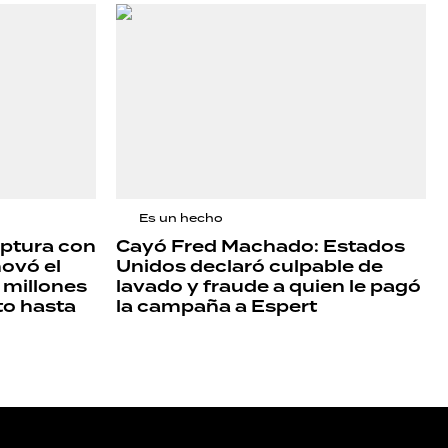
Es un hecho
uptura con
Cayó Fred Machado: Estados
novó el
Unidos declaró culpable de
 millones
lavado y fraude a quien le pagó
to hasta
la campaña a Espert