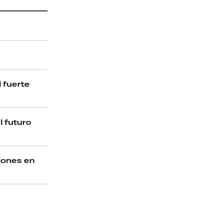
 fuerte
l futuro
ciones en