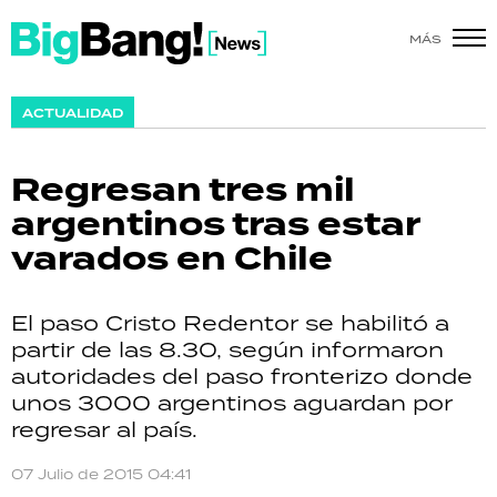
MÁS
SHOW
ACTUALIDAD
POLÍTICA
Regresan tres mil
ACTUALIDAD
argentinos tras estar
varados en Chile
POLICIALES
ECONOMÍA
El paso Cristo Redentor se habilitó a
partir de las 8.30, según informaron
GRAN HERMANO
autoridades del paso fronterizo donde
unos 3000 argentinos aguardan por
SALUD
regresar al país.
DEPORTES
07 Julio de 2015 04:41