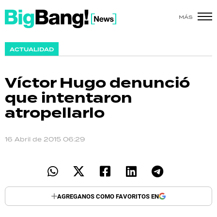
MÁS
SHOW
ACTUALIDAD
POLÍTICA
Víctor Hugo denunció
ACTUALIDAD
que intentaron
atropellarlo
POLICIALES
ECONOMÍA
16 Abril de 2015 06:29
GRAN HERMANO
SALUD
AGREGANOS COMO FAVORITOS EN
DEPORTES