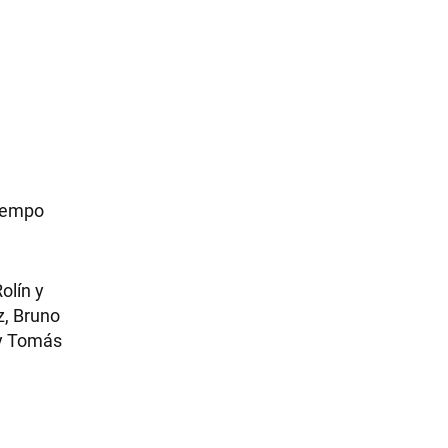
tiempo
olín y
z, Bruno
 y Tomás