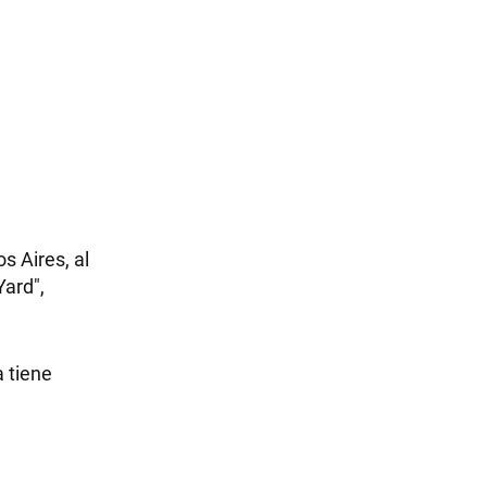
s Aires, al
Yard",
a tiene