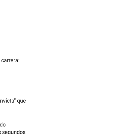
 carrera:
invicta" que
ado
os segundos