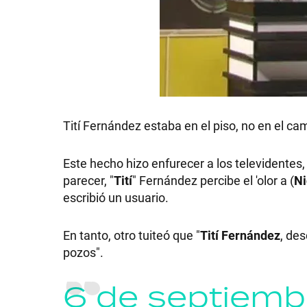
GRAN
HERMANO
SALUD
Tití Fernández estaba en el piso, no en el ca
DEPORTES
Este hecho hizo enfurecer a los televidentes,
parecer, "
Tití
" Fernández percibe el 'olor a (
Ni
escribió un usuario.
TECNOLOGÍA
En tanto, otro tuiteó que "
Tití Fernández
, des
pozos".
6 de septiemb