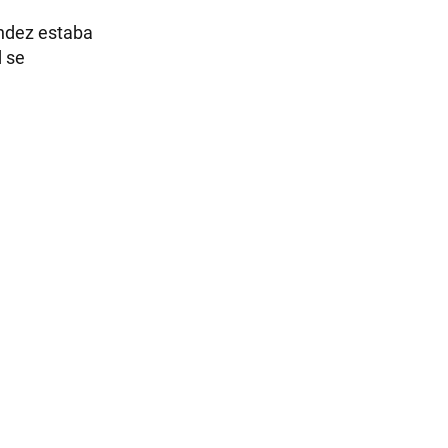
ández estaba
d se