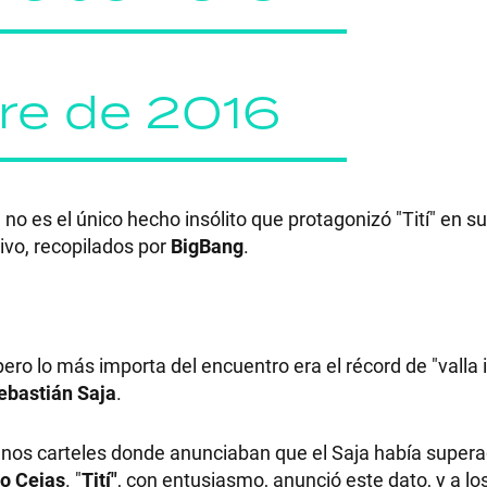
re de 2016
o es el único hecho insólito que protagonizó "Tití" en su
vo, recopilados por
BigBang
.
pero lo más importa del encuentro era el récord de "valla 
ebastián Saja
.
unos carteles donde anunciaban que el Saja había super
o Cejas
. "
Tití"
, con entusiasmo, anunció este dato, y a l