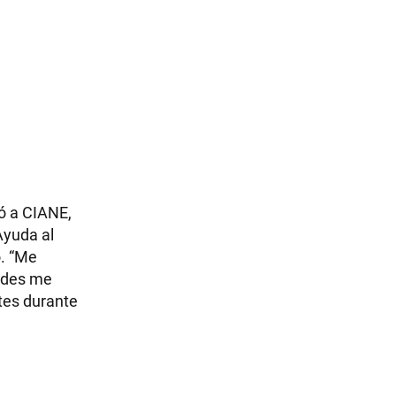
nó a CIANE,
Ayuda al
o. “Me
dades me
tes durante