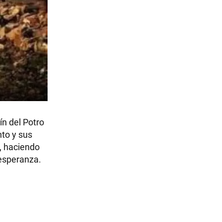
n del Potro
nto y sus
o, haciendo
 esperanza.