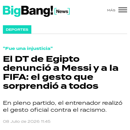
MÁS
SHOW
DEPORTES
POLÍTICA
"Fue una injusticia"
ACTUALIDAD
El DT de Egipto
denunció a Messi y a la
POLICIALES
FIFA: el gesto que
ECONOMÍA
sorprendió a todos
GRAN HERMANO
En pleno partido, el entrenador realizó
SALUD
el gesto oficial contra el racismo.
DEPORTES
08 Julio de 2026 11:45