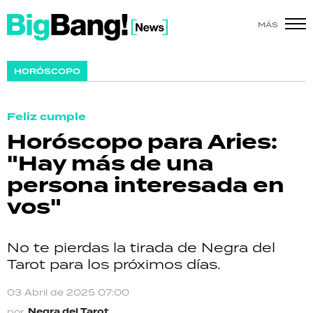
MÁS
SHOW
HORÓSCOPO
POLÍTICA
Feliz cumple
ACTUALIDAD
Horóscopo para Aries:
"Hay más de una
POLICIALES
persona interesada en
ECONOMÍA
vos"
GRAN HERMANO
No te pierdas la tirada de Negra del
SALUD
Tarot para los próximos días.
DEPORTES
03 Abril de 2025 07:00
Negra del Tarot
por