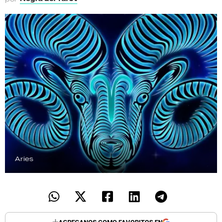
TECNOLOGÍA
RECETAS
PALABRAS
HORÓSCOPO
Seguinos
Aries
AGREGANOS COMO FAVORITOS EN