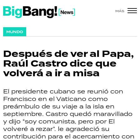
MÁS
SHOW
MUNDO
POLÍTICA
Después de ver al Papa,
ACTUALIDAD
Raúl Castro dice que
volverá a ir a misa
POLICIALES
ECONOMÍA
El presidente cubano se reunió con
Francisco en el Vaticano como
GRAN HERMANO
preámbulo de su viaje a la isla en
septiembre. Castro quedó maravillado
SALUD
y dijo “soy comunista, pero por El
volveré a rezar”. le agradeció su
DEPORTES
contribución para el acercamiento con