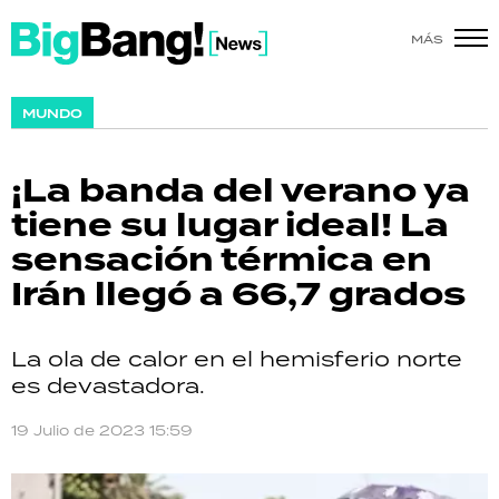
MÁS
SHOW
MUNDO
POLÍTICA
¡La banda del verano ya
ACTUALIDAD
tiene su lugar ideal! La
sensación térmica en
POLICIALES
Irán llegó a 66,7 grados
ECONOMÍA
La ola de calor en el hemisferio norte
GRAN HERMANO
es devastadora.
SALUD
19 Julio de 2023 15:59
DEPORTES