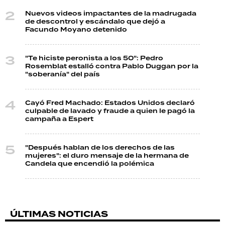
Nuevos videos impactantes de la madrugada
de descontrol y escándalo que dejó a
Facundo Moyano detenido
"Te hiciste peronista a los 50": Pedro
Rosemblat estalló contra Pablo Duggan por la
"soberanía" del país
Cayó Fred Machado: Estados Unidos declaró
culpable de lavado y fraude a quien le pagó la
campaña a Espert
"Después hablan de los derechos de las
mujeres": el duro mensaje de la hermana de
Candela que encendió la polémica
ÚLTIMAS NOTICIAS