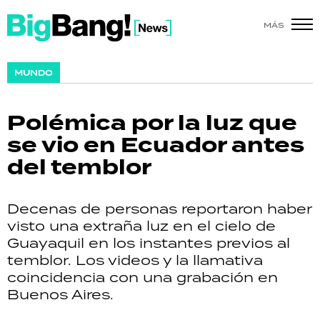
MÁS
SHOW
MUNDO
POLÍTICA
Polémica por la luz que
ACTUALIDAD
se vio en Ecuador antes
del temblor
POLICIALES
ECONOMÍA
Decenas de personas reportaron haber
visto una extraña luz en el cielo de
GRAN HERMANO
Guayaquil en los instantes previos al
temblor. Los videos y la llamativa
SALUD
coincidencia con una grabación en
Buenos Aires.
DEPORTES