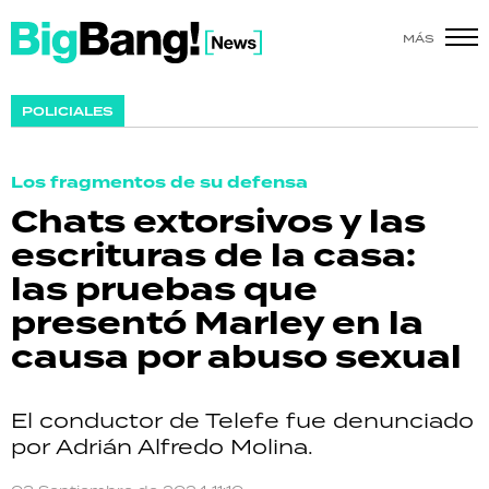
MÁS
SHOW
POLICIALES
POLÍTICA
Los fragmentos de su defensa
ACTUALIDAD
Chats extorsivos y las
escrituras de la casa:
POLICIALES
las pruebas que
ECONOMÍA
presentó Marley en la
causa por abuso sexual
GRAN HERMANO
SALUD
El conductor de Telefe fue denunciado
por Adrián Alfredo Molina.
DEPORTES