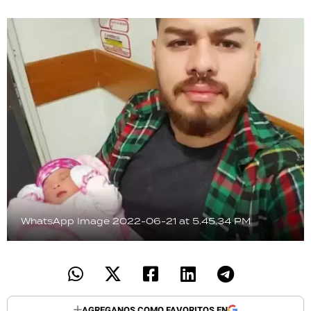
TECNOLOGÍA
RECETAS
PALABRAS
HORÓSCOPO
Seguinos
WhatsApp Image 2022-06-21 at 5.45.34 PM
AGREGANOS COMO FAVORITOS EN