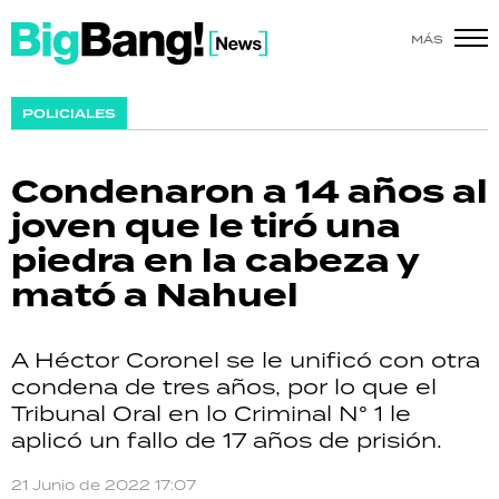
MÁS
SHOW
POLICIALES
POLÍTICA
Condenaron a 14 años al
ACTUALIDAD
joven que le tiró una
piedra en la cabeza y
POLICIALES
mató a Nahuel
ECONOMÍA
A Héctor Coronel se le unificó con otra
GRAN HERMANO
condena de tres años, por lo que el
Tribunal Oral en lo Criminal N° 1 le
SALUD
aplicó un fallo de 17 años de prisión.
DEPORTES
21 Junio de 2022 17:07