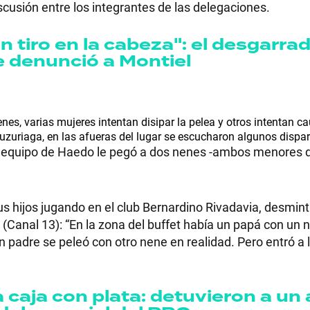
scusión entre los integrantes de las delegaciones.
 tiro en la cabeza": el desgarra
e denunció a Montiel
RECETAS
PALABRAS
enes, varias mujeres intentan disipar la pelea y otros intentan 
Luzuriaga, en las afueras del lugar se escucharon algunos dispa
HORÓSCOPO
 equipo de Haedo le pegó a dos nenes -ambos menores d
.
us hijos jugando en el club Bernardino Rivadavia, desmint
Seguinos
(Canal 13): “En la zona del buffet había un papá con un n
padre se peleó con otro nene en realidad. Pero entró a 
caja con plata: detuvieron a un 