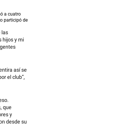
só a cuatro
o participó de
 las
 hijos y mi
igentes
ntira así se
r el club”,
eso.
s, que
ores y
ron desde su