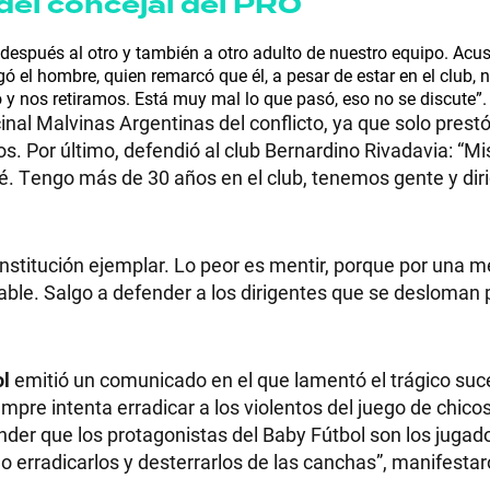
 del concejal del PRO
 después al otro y también a otro adulto de nuestro equipo. Acu
ó el hombre, quien remarcó que él, a pesar de estar en el club, n
o y nos retiramos. Está muy mal lo que pasó, eso no se discute”.
inal Malvinas Argentinas del conflicto, ya que solo prestó
s. Por último, defendió al club Bernardino Rivadavia: “Mis
ué. Tengo más de 30 años en el club, tenemos gente y dir
nstitución ejemplar. Lo peor es mentir, porque por una me
le. Salgo a defender a los dirigentes que se desloman po
ol
emitió un comunicado en el que lamentó el trágico suc
pre intenta erradicar a los violentos del juego de chico
nder que los protagonistas del Baby Fútbol son los jugad
 erradicarlos y desterrarlos de las canchas”, manifesta