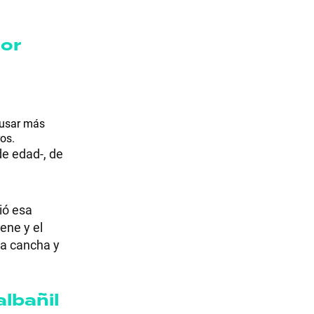
dor
causar más
ros.
e edad-, de
ió esa
ene y el
la cancha y
albañil