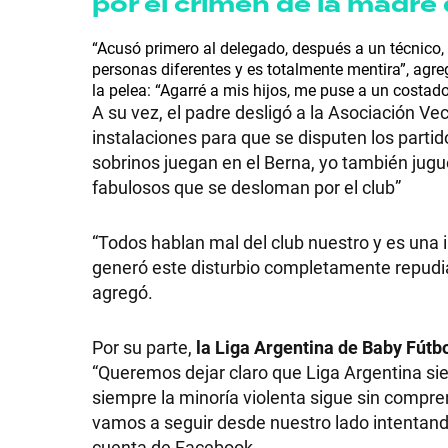
por el crimen de la madre
GRAN
“Acusó primero al delegado, después a un técnico,
personas diferentes y es totalmente mentira”, agreg
HERMANO
la pelea: “Agarré a mis hijos, me puse a un costad
A su vez, el padre desligó a la Asociación Vec
instalaciones para que se disputen los partido
SALUD
sobrinos juegan en el Berna, yo también jug
fabulosos que se desloman por el club”
DEPORTES
“Todos hablan mal del club nuestro y es una i
generó este disturbio completamente repudiab
agregó.
TECNOLOGÍA
Por su parte,
la Liga Argentina de Baby Fútb
“Queremos dejar claro que Liga Argentina siem
siempre la minoría violenta sigue sin compre
vamos a seguir desde nuestro lado intentando
cuenta de Facebook.