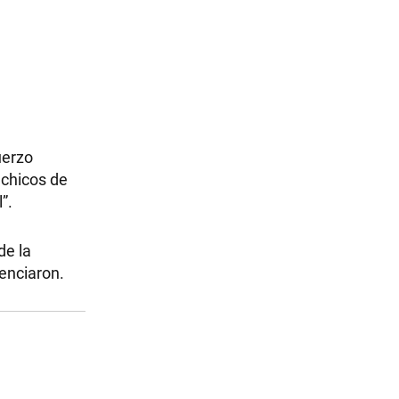
uerzo
 chicos de
”.
de la
tenciaron.