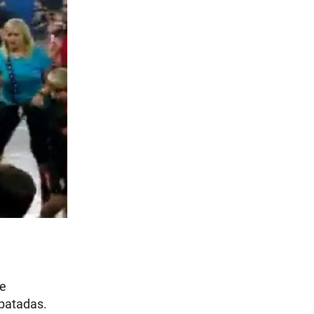
se
 patadas.