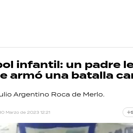
ol infantil: un padre l
se armó una batalla c
Julio Argentino Roca de Merlo.
30 Marzo de 2023 12:21