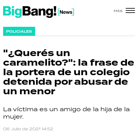
MÁS
SHOW
POLICIALES
POLÍTICA
"¿Querés un
ACTUALIDAD
caramelito?": la frase de
la portera de un colegio
POLICIALES
detenida por abusar de
ECONOMÍA
un menor
GRAN HERMANO
La víctima es un amigo de la hija de la
SALUD
mujer.
DEPORTES
06 Julio de 2021 14:52