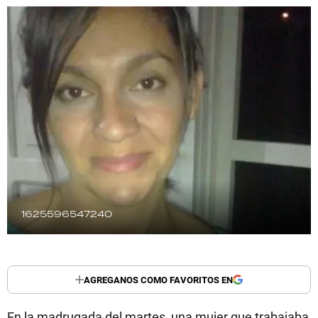
TECNOLOGÍA
RECETAS
PALABRAS
HORÓSCOPO
Seguinos
1625596547240
AGREGANOS COMO FAVORITOS EN
En la madrugada del martes, una mujer que trabajaba