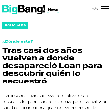
MÁS
SHOW
POLICIALES
POLÍTICA
¿Dónde está?
ACTUALIDAD
Tras casi dos años
vuelven a donde
POLICIALES
desapareció Loan para
ECONOMÍA
descubrir quién lo
secuestró
GRAN HERMANO
SALUD
La investigación va a realizar un
recorrido por toda la zona para analizar
DEPORTES
los testimonios que se vienen en la