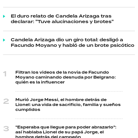
El duro relato de Candela Arizaga tras
declarar: "Tuve alucinaciones y brotes"
Candela Arizaga dio un giro total: desligó a
Facundo Moyano y habló de un brote psicótico
Filtran los videos de la novia de Facundo
Moyano caminando desnuda por Belgrano:
quién es la influencer
Murió Jorge Messi, el hombre detrás de
Lionel: una vida de sacrificio, familia y sueños
cumplidos
"Esperaba que llegue para poder abrazarlo":
así hablaba Lionel de su papá Jorge, el
hombre detrás del campeón