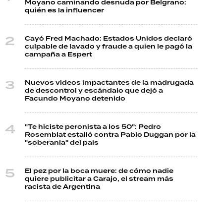
Moyano caminando desnuda por Belgrano:
quién es la influencer
Cayó Fred Machado: Estados Unidos declaró
culpable de lavado y fraude a quien le pagó la
campaña a Espert
Nuevos videos impactantes de la madrugada
de descontrol y escándalo que dejó a
Facundo Moyano detenido
"Te hiciste peronista a los 50": Pedro
Rosemblat estalló contra Pablo Duggan por la
"soberanía" del país
El pez por la boca muere: de cómo nadie
quiere publicitar a Carajo, el stream más
racista de Argentina