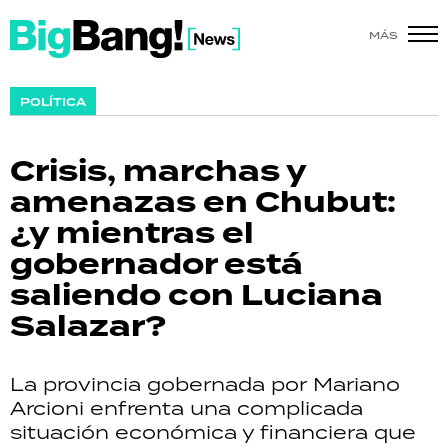
MÁS
SHOW
POLÍTICA
POLÍTICA
Crisis, marchas y
ACTUALIDAD
amenazas en Chubut:
¿y mientras el
POLICIALES
gobernador está
ECONOMÍA
saliendo con Luciana
Salazar?
GRAN HERMANO
SALUD
La provincia gobernada por Mariano
Arcioni enfrenta una complicada
DEPORTES
situación económica y financiera que