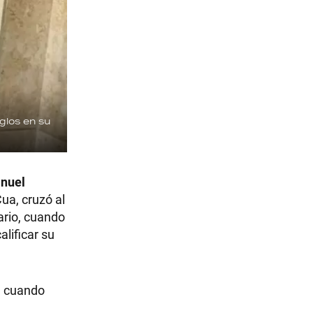
glos en su
nuel
ua, cruzó al
ario, cuando
alificar su
i, cuando