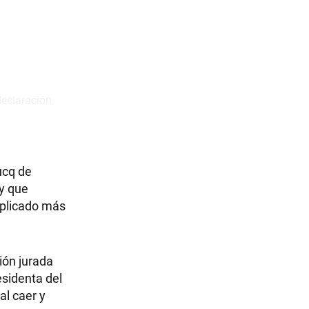
ucq de
 y que
mplicado más
ción jurada
esidenta del
al caer y