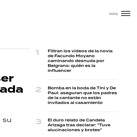
MÁS
Filtran los videos de la novia
de Facundo Moyano
caminando desnuda por
Belgrano: quién es la
influencer
ser
cada
Bomba en la boda de Tini y De
Paul: aseguran que los padres
de la cantante no están
invitados al casamiento
o su
El duro relato de Candela
Arizaga tras declarar: "Tuve
alucinaciones y brotes"