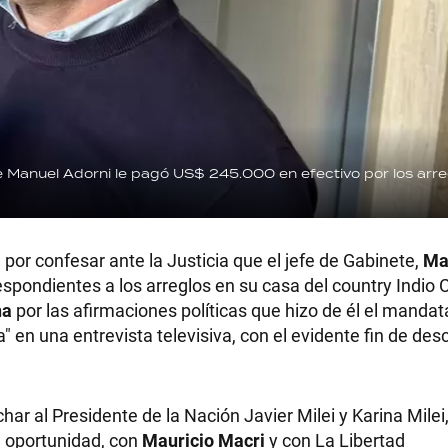
ue Manuel Adorni le pagó US$ 245.000 en efectivo por los arre
 por confesar ante la Justicia que el jefe de Gabinete,
Ma
spondientes a los arreglos en su casa del country Indio C
na
por las afirmaciones políticas que hizo de él el mandat
a" en una entrevista televisiva, con el evidente fin de desc
char al Presidente de la Nación Javier Milei y Karina Mile
e oportunidad, con
Mauricio Macri
y con La Libertad