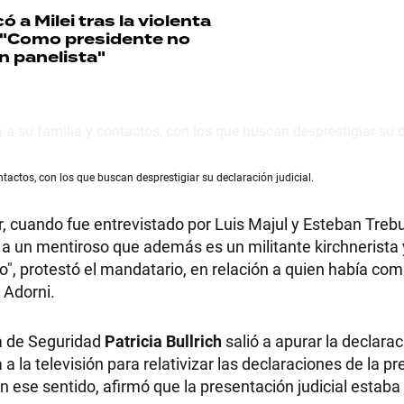
có a Milei tras la violenta
: "Como presidente no
n panelista"
RECETAS
PALABRAS
tactos, con los que buscan desprestigiar su declaración judicial.
HORÓSCOPO
ar, cuando fue entrevistado por Luis Majul y Esteban Treb
 a un mentiroso que además es un militante kirchnerista
", protestó el mandatario, en relación a quien había co
Seguinos
o Adorni.
ra de Seguridad
Patricia Bullrich
salió a apurar la declara
 a la televisión para relativizar las declaraciones de la pr
n ese sentido, afirmó que la presentación judicial estaba 