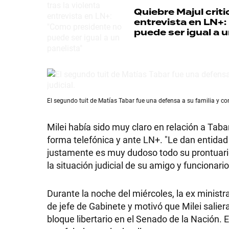
Quiebre
Majul criti
entrevista en LN+
puede ser igual a u
SHOW
POLÍTICA
El segundo tuit de Matías Tabar fue una defensa a su familia y con
Milei había sido muy claro en relación a Tab
ACTUALIDAD
forma telefónica y ante LN+. "Le dan entidad
justamente es muy dudoso todo su prontuario
la situación judicial de su amigo y funcionari
POLICIALES
Durante la noche del miércoles, la ex minist
de jefe de Gabinete y motivó que Milei saliera
ECONOMÍA
bloque libertario en el Senado de la Nación. E