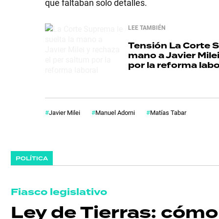
que faltaban solo detalles.
GRAN
LEE TAMBIÉN
HERMANO
Tensión
La Corte S
mano a Javier Milei
por la reforma labo
SALUD
DEPORTES
Javier Milei
Manuel Adorni
Matías Tabar
TECNOLOGÍA
POLÍTICA
Fiasco legislativo
Ley de Tierras: cóm