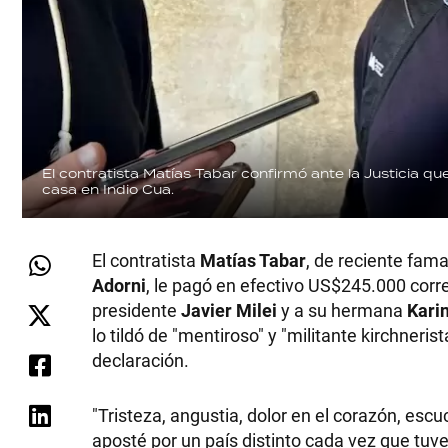
El contratista Matías Tabar confirmó ante la Justicia q
casa en Indio Cua.
El contratista
Matías Tabar
, de reciente fama
Adorni
, le pagó en efectivo US$245.000 corre
presidente
Javier Milei
y a su hermana
Kari
lo tildó de "mentiroso" y "militante kirchnerist
declaración.
"Tristeza, angustia, dolor en el corazón, escu
aposté por un país distinto cada vez que tuv