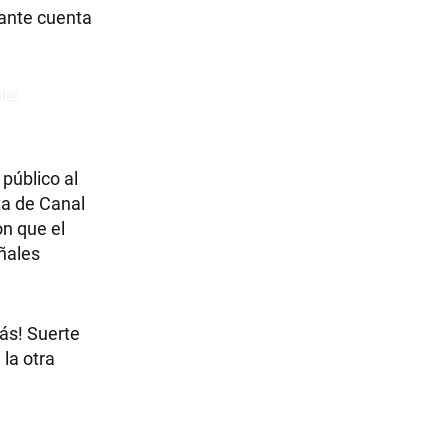
mante cuenta
público al
ta de Canal
on que el
eñales
ás! Suerte
 la otra