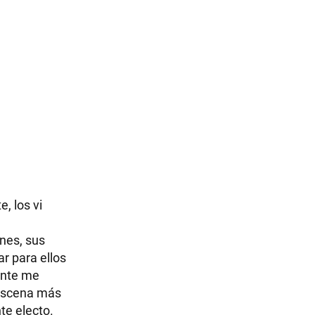
, los vi
ones, sus
r para ellos
ente me
 escena más
te electo.