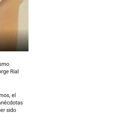
ismo
rge Rial
mos, el
 anécdotas
er sido