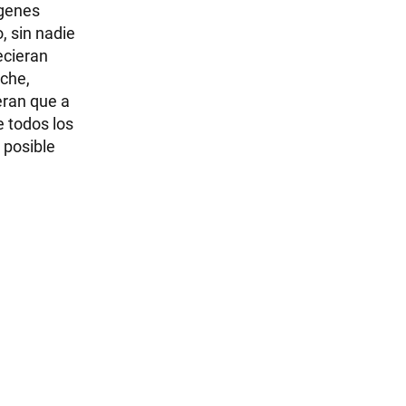
ágenes
, sin nadie
ecieran
oche,
eran que a
e todos los
 posible