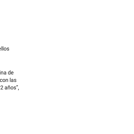
ellos
ina de
con las
2 años”,