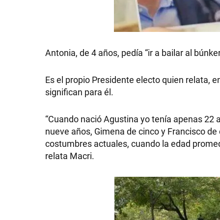
SHOW
Antonia, de 4 años, pedía “ir a bailar al búnke
Es el propio Presidente electo quien relata, e
POLÍTICA
significan para él.
“Cuando nació Agustina yo tenía apenas 22 añ
ACTUALIDAD
nueve años, Gimena de cinco y Francisco de 
costumbres actuales, cuando la edad promed
relata Macri.
POLICIALES
ECONOMÍA