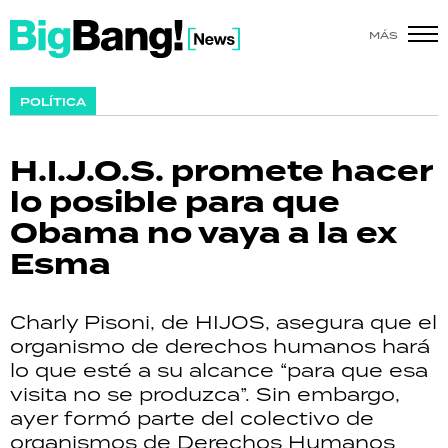
MÁS
SHOW
POLÍTICA
POLÍTICA
H.I.J.O.S. promete hacer
ACTUALIDAD
lo posible para que
Obama no vaya a la ex
POLICIALES
Esma
ECONOMÍA
Charly Pisoni, de HIJOS, asegura que el
GRAN HERMANO
organismo de derechos humanos hará
lo que esté a su alcance “para que esa
SALUD
visita no se produzca”. Sin embargo,
ayer formó parte del colectivo de
DEPORTES
organismos de Derechos Humanos