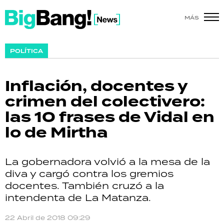
MÁS
SHOW
POLÍTICA
POLÍTICA
Inflación, docentes y
ACTUALIDAD
crimen del colectivero:
las 10 frases de Vidal en
POLICIALES
lo de Mirtha
ECONOMÍA
La gobernadora volvió a la mesa de la
GRAN HERMANO
diva y cargó contra los gremios
docentes. También cruzó a la
SALUD
intendenta de La Matanza.
DEPORTES
22 Abril de 2018 09:29