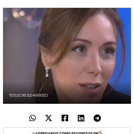
TECNOLOGÍA
RECETAS
PALABRAS
HORÓSCOPO
Seguinos
1552083249850
AGREGANOS COMO FAVORITOS EN