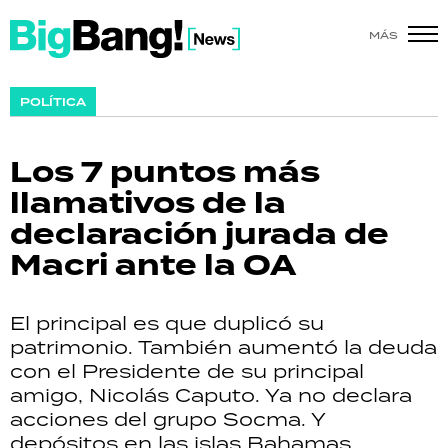
MÁS
SHOW
POLÍTICA
POLÍTICA
Los 7 puntos más
ACTUALIDAD
llamativos de la
declaración jurada de
POLICIALES
Macri ante la OA
ECONOMÍA
El principal es que duplicó su
GRAN HERMANO
patrimonio. También aumentó la deuda
con el Presidente de su principal
SALUD
amigo, Nicolás Caputo. Ya no declara
acciones del grupo Socma. Y
DEPORTES
depósitos en las islas Bahamas.