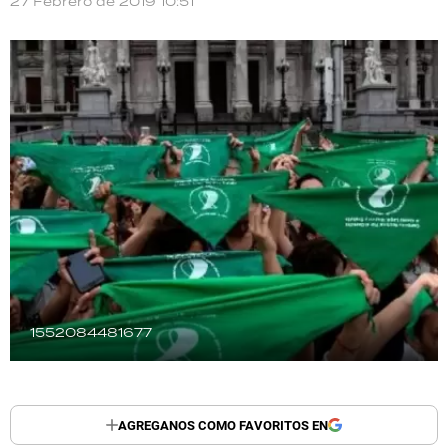
27 Febrero de 2019 10:51
TECNOLOGÍA
RECETAS
PALABRAS
HORÓSCOPO
Seguinos
1552084481677
AGREGANOS COMO FAVORITOS EN