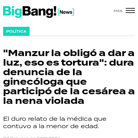
MÁS
SHOW
POLÍTICA
POLÍTICA
"Manzur la obligó a dar a
ACTUALIDAD
luz, eso es tortura": dura
denuncia de la
POLICIALES
ginecóloga que
ECONOMÍA
participó de la cesárea a
la nena violada
GRAN HERMANO
SALUD
El duro relato de la médica que
contuvo a la menor de edad.
DEPORTES