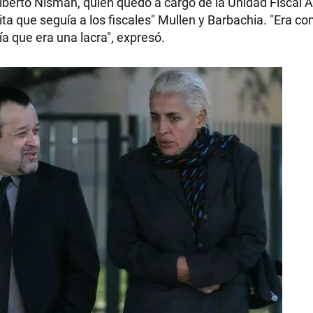
l Alberto Nisman, quien quedó a cargo de la Unidad Fiscal 
ita que seguía a los fiscales" Mullen y Barbachia. "Era c
a que era una lacra", expresó.