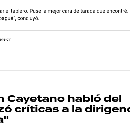
ar el tablero. Puse la mejor cara de tarada que encontré.
 pagué”, concluyó.
elleldín
n Cayetano habló del
ó críticas a la dirigen
a"