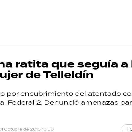
 ratita que seguía a 
mujer de Telleldín
cio por encubrimiento del atentado co
Oral Federal 2. Denunció amenazas pa
01 Octubre de 2015 16:50