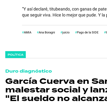
GRAN
“Y así declaré, titubeando, con ganas de pate
que seguir viva. Hice lo mejor que pude. Y la
HERMANO
AMIA
Ana Boragni
juicio
Pago de la SIDE
t
SALUD
DEPORTES
POLÍTICA
Duro diagnóstico
TECNOLOGÍA
García Cuerva en Sa
malestar social y lanz
"El sueldo no alcanz