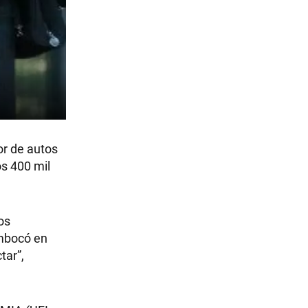
or de autos
os 400 mil
os
embocó en
tar”,