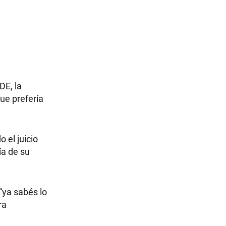
DE, la
que prefería
 el juicio
ía de su
 “ya sabés lo
ra