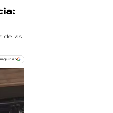
cia:
s de las
Seguir en