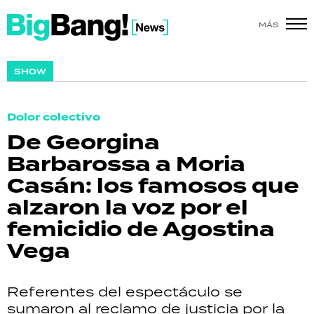
MÁS
SHOW
SHOW
POLÍTICA
Dolor colectivo
ACTUALIDAD
De Georgina
Barbarossa a Moria
POLICIALES
Casán: los famosos que
ECONOMÍA
alzaron la voz por el
femicidio de Agostina
GRAN HERMANO
Vega
SALUD
Referentes del espectáculo se
DEPORTES
sumaron al reclamo de justicia por la