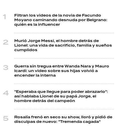
Filtran los videos de la novia de Facundo
Moyano caminando desnuda por Belgrano:
quién es la influencer
Murió Jorge Messi, el hombre detrás de
Lionel: una vida de sacrificio, familia y sueños
cumplidos
Guerra sin tregua entre Wanda Nara y Mauro
Icardi: un video sobre sus hijas volvió a
encender la interna
"Esperaba que llegue para poder abrazarlo":
así hablaba Lionel de su papá Jorge, el
hombre detrás del campeón
Rosalía frenó en seco su show, lloró y pidió de
disculpas de nuevo: "Tremenda cagada"