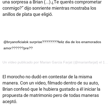
una sorpresa a Brian (...) ¿Te querés comprometar
conmigo?” dijo sonriente mientras mostraba los
anillos de plata que eligió.
@bryanoficialok surprise????????feliz dia de los enamorados
amor??????pre??
Un vídeo publicado por Marian Garcia Farjat (@marianfarjat) el 14 de Feb de 2016 a la(s) 3:33 PST
El morocho no dudó en contestar de la misma
manera. Con un video, filmado dentro de su auto,
Brian confesó que le hubiera gustado a él iniciar la
propuesta de matrimonio pero de todas maneras
aceptó.