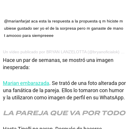
@marianfarjat aca esta la respuesta a la propuesta q m hiciste m
ubiese gustado ser yo el de la sorpresa pero m ganaste de mano
t amoooo para siempreeee
Un vídeo publicado por BRYAN LANZELOTTA (@bryanoficialok) el 15 de Feb de 2016 a la(s) 4:32 PST
Hace un par de semanas, se mostró una imagen
inesperada:
Marian embarazada
. Se trató de una foto alterada por
una fanática de la pareja. Ellos lo tomaron con humor
y la utilizaron como imagen de perfil en su WhatsApp.
LA PAREJA QUE VA POR TODO
Hasta Tinelli no paran. Después de hacerse