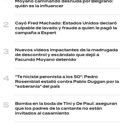
Moyano caminando desnuda por Belgrano:
quién es la influencer
Cayó Fred Machado: Estados Unidos declaró
culpable de lavado y fraude a quien le pagó la
campaña a Espert
Nuevos videos impactantes de la madrugada
de descontrol y escándalo que dejó a
Facundo Moyano detenido
"Te hiciste peronista a los 50": Pedro
Rosemblat estalló contra Pablo Duggan por la
"soberanía" del país
Bomba en la boda de Tini y De Paul: aseguran
que los padres de la cantante no están
invitados al casamiento