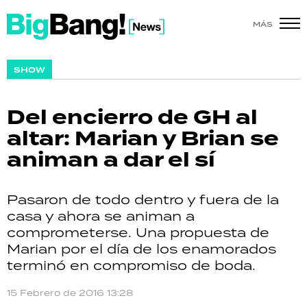
MÁS
SHOW
SHOW
POLÍTICA
Del encierro de GH al
ACTUALIDAD
altar: Marian y Brian se
animan a dar el sí
POLICIALES
ECONOMÍA
Pasaron de todo dentro y fuera de la
casa y ahora se animan a
GRAN HERMANO
comprometerse. Una propuesta de
Marian por el día de los enamorados
SALUD
terminó en compromiso de boda.
DEPORTES
15 Febrero de 2016 13:28