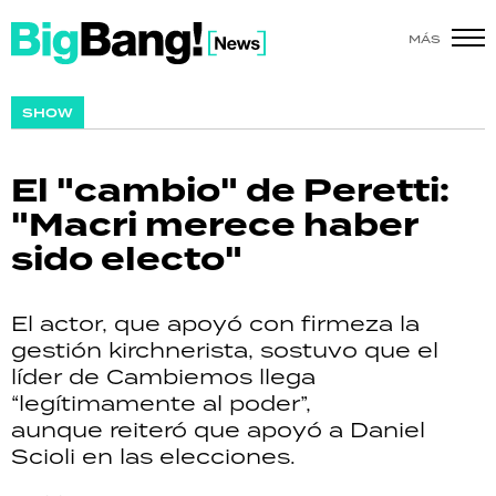
MÁS
SHOW
SHOW
POLÍTICA
El "cambio" de Peretti:
ACTUALIDAD
"Macri merece haber
sido electo"
POLICIALES
ECONOMÍA
El actor, que apoyó con firmeza la
gestión kirchnerista, sostuvo que el
GRAN HERMANO
líder de Cambiemos llega
“legítimamente al poder”,
SALUD
aunque reiteró que apoyó a Daniel
Scioli en las elecciones.
DEPORTES