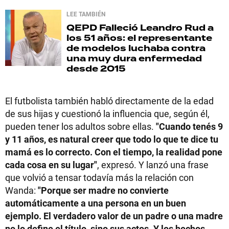
LEE TAMBIÉN
QEPD
Falleció Leandro Rud a
los 51 años: el representante
de modelos luchaba contra
una muy dura enfermedad
desde 2015
El futbolista también habló directamente de la edad
de sus hijas y cuestionó la influencia que, según él,
pueden tener los adultos sobre ellas.
"Cuando tenés 9
y 11 años, es natural creer que todo lo que te dice tu
mamá es lo correcto. Con el tiempo, la realidad pone
cada cosa en su lugar"
, expresó. Y lanzó una frase
que volvió a tensar todavía más la relación con
Wanda:
"Porque ser madre no convierte
automáticamente a una persona en un buen
ejemplo. El verdadero valor de un padre o una madre
no lo define el título, sino sus actos. Y los hechos,