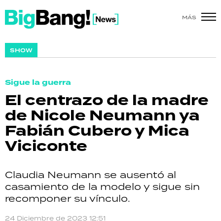
MÁS
SHOW
SHOW
POLÍTICA
Sigue la guerra
ACTUALIDAD
El centrazo de la madre
de Nicole Neumann ya
POLICIALES
Fabián Cubero y Mica
ECONOMÍA
Viciconte
GRAN HERMANO
Claudia Neumann se ausentó al
SALUD
casamiento de la modelo y sigue sin
recomponer su vínculo.
DEPORTES
24 Diciembre de 2023 12:51