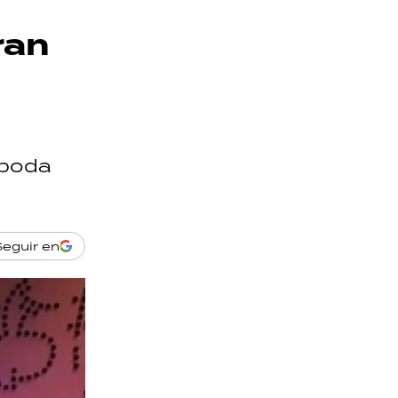
ran
 boda
Seguir en