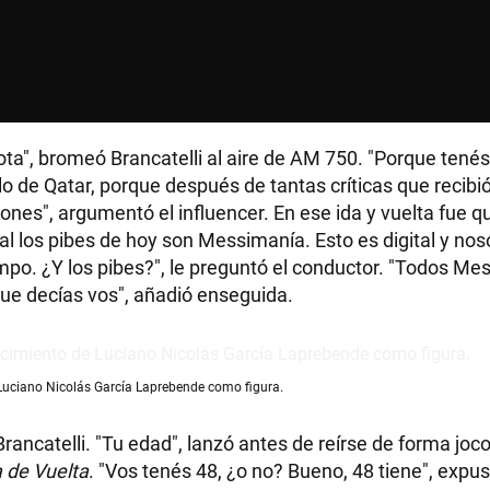
RECETAS
ota", bromeó Brancatelli al aire de AM 750. "Porque tenés
PALABRAS
, lo de Qatar, porque después de tantas críticas que recib
nes", argumentó el influencer. En ese ida y vuelta fue qu
HORÓSCOPO
gual los pibes de hoy son Messimanía. Esto es digital y n
o. ¿Y los pibes?", le preguntó el conductor. "Todos Mes
que decías vos", añadió enseguida.
Seguinos
de Luciano Nicolás García Laprebende como figura.
Brancatelli. "Tu edad", lanzó antes de reírse de forma joc
 de Vuelta
. "Vos tenés 48, ¿o no? Bueno, 48 tiene", expu