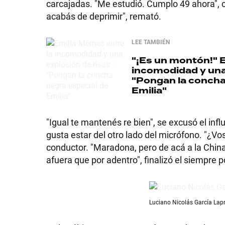
carcajadas. "Me estudió. Cumplo 49 ahora", 
GRAN
acabás de deprimir", remató.
HERMANO
LEE TAMBIÉN
"¡Es un montón!"
E
incomodidad y una 
SALUD
"Pongan la concha
Emilia"
DEPORTES
"Igual te mantenés re bien", se excusó el in
gusta estar del otro lado del micrófono. "¿Vo
conductor. "Maradona, pero de acá a la Chin
TECNOLOGÍA
afuera que por adentro", finalizó el siempre p
Luciano Nicolás García Lapr