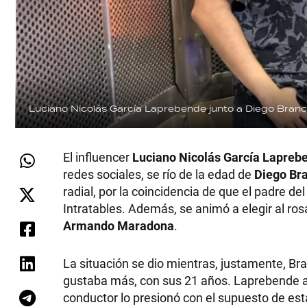
Luciano Nicolás García Laprebende junto a Diego Brancat
El influencer
Luciano Nicolás García Lapreb
redes sociales, se río de la edad de
Diego Bra
radial, por la coincidencia de que el padre d
Intratables. Además, se animó a elegir al ros
Armando Maradona
.
La situación se dio mientras, justamente, Bra
gustaba más, con sus 21 años. Laprebende al p
conductor lo presionó con el supuesto de esta