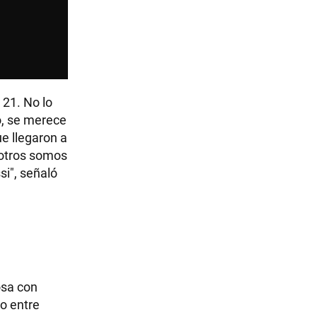
 21. No lo
ió, se merece
e llegaron a
osotros somos
si", señaló
osa con
so entre