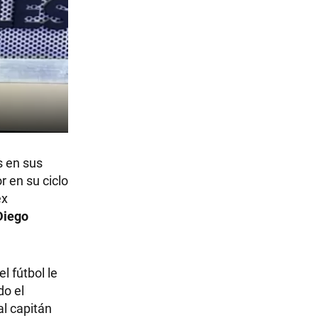
s en sus
r en su ciclo
ex
Diego
l fútbol le
do el
al capitán