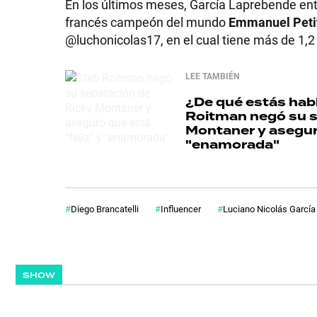
En los últimos meses, García Laprebende entre
francés campeón del mundo
Emmanuel Peti
@luchonicolas17, en el cual tiene más de 1,2
LEE TAMBIÉN
¿De qué estás habl
Roitman negó su s
Montaner y aseguró
"enamorada"
Diego Brancatelli
Influencer
Luciano Nicolás Garcí
SHOW