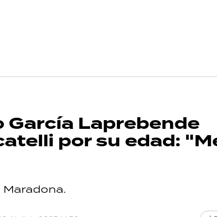
no García Laprebende
atelli por su edad: "M
a Maradona.