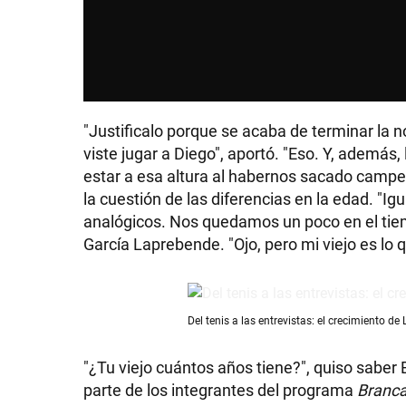
SHOW
"Justificalo porque se acaba de terminar la n
viste jugar a Diego", aportó. "Eso. Y, además
POLÍTICA
estar a esa altura al habernos sacado campeo
la cuestión de las diferencias en la edad. "I
analógicos. Nos quedamos un poco en el tiemp
ACTUALIDAD
García Laprebende. "Ojo, pero mi viejo es lo 
POLICIALES
Del tenis a las entrevistas: el crecimiento 
ECONOMÍA
"¿Tu viejo cuántos años tiene?", quiso saber 
parte de los integrantes del programa
Branca