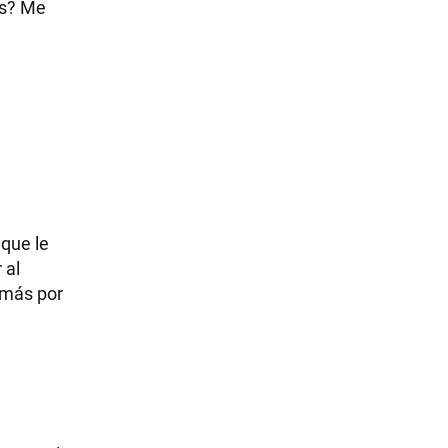
és? Me
 que le
 al
 más por