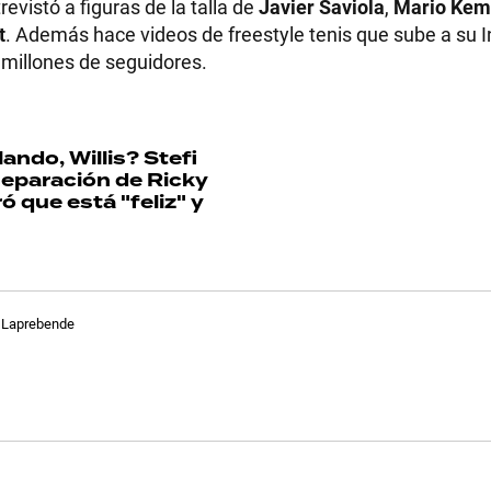
vistó a figuras de la talla de
Javier Saviola
,
Mario Ke
t
. Además hace videos de freestyle tenis que sube a su 
 millones de seguidores.
ando, Willis?
Stefi
eparación de Ricky
 que está "feliz" y
a Laprebende