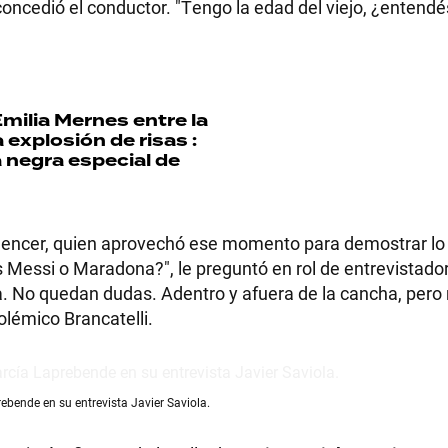
concedió el conductor. "Tengo la edad del viejo, ¿entend
milia Mernes entre la
explosión de risas :
 negra especial de
fluencer, quien aprovechó ese momento para demostrar lo
s Messi o Maradona?", le preguntó en rol de entrevistador
a. No quedan dudas. Adentro y afuera de la cancha, pero
olémico Brancatelli.
ebende en su entrevista Javier Saviola.