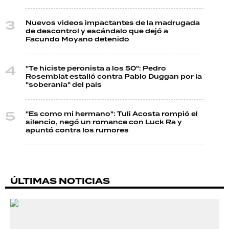
Nuevos videos impactantes de la madrugada
de descontrol y escándalo que dejó a
Facundo Moyano detenido
"Te hiciste peronista a los 50": Pedro
Rosemblat estalló contra Pablo Duggan por la
"soberanía" del país
"Es como mi hermano": Tuli Acosta rompió el
silencio, negó un romance con Luck Ra y
apuntó contra los rumores
ÚLTIMAS NOTICIAS