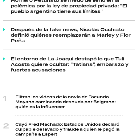
Homero Pettinato se metió de lleno en la
polémica por la ley de propiedad privada: "El
pueblo argentino tiene sus límites"
Después de la fake news, Nicolás Occhiato
definió quiénes reemplazarán a Marley y Flor
Peña
El entorno de La Joaqui destapó lo que Tuli
Acosta quiere ocultar: "Tatiana", embarazo y
fuertes acusaciones
Filtran los videos de la novia de Facundo
Moyano caminando desnuda por Belgrano:
quién es la influencer
Cayó Fred Machado: Estados Unidos declaró
culpable de lavado y fraude a quien le pagó la
campaña a Espert