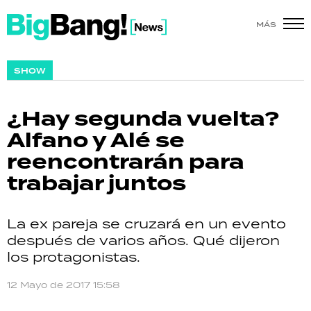
MÁS
SHOW
SHOW
POLÍTICA
¿Hay segunda vuelta?
ACTUALIDAD
Alfano y Alé se
reencontrarán para
POLICIALES
trabajar juntos
ECONOMÍA
La ex pareja se cruzará en un evento
GRAN HERMANO
después de varios años. Qué dijeron
los protagonistas.
SALUD
12 Mayo de 2017 15:58
DEPORTES