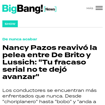
MÁS
SHOW
SHOW
POLÍTICA
De nunca acabar
ACTUALIDAD
Nancy Pazos reavivó la
pelea entre De Brito y
POLICIALES
Lussich: "Tu fracaso
ECONOMÍA
serial no te dejó
avanzar"
GRAN HERMANO
SALUD
Los conductores se encuentran más
enfrentados que nunca. Desde
DEPORTES
"choriplanero" hasta "bobo" y "anda a