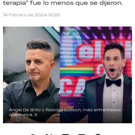
terapia" fue lo menos que se dijeron.
TECNOLOGÍA
14 Febrero de 2024 16:28
RECETAS
PALABRAS
HORÓSCOPO
Seguinos
Ángel De Brito y Rodrigo Lussich, más enfrentados
que nunca.
X