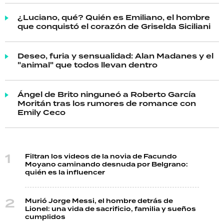
¿Luciano, qué? Quién es Emiliano, el hombre
que conquistó el corazón de Griselda Siciliani
Deseo, furia y sensualidad: Alan Madanes y el
"animal" que todos llevan dentro
Ángel de Brito ninguneó a Roberto García
Moritán tras los rumores de romance con
Emily Ceco
Filtran los videos de la novia de Facundo
Moyano caminando desnuda por Belgrano:
quién es la influencer
Murió Jorge Messi, el hombre detrás de
Lionel: una vida de sacrificio, familia y sueños
cumplidos