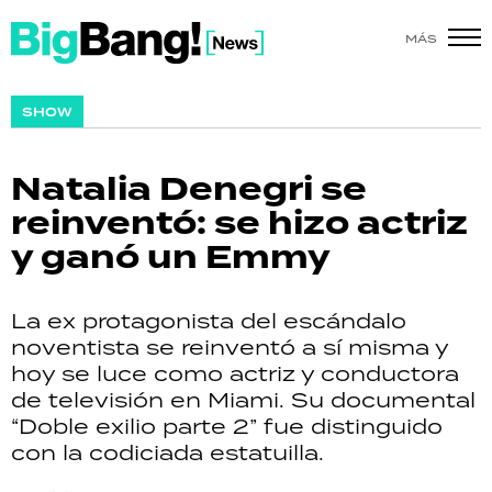
MÁS
SHOW
SHOW
POLÍTICA
Natalia Denegri se
ACTUALIDAD
reinventó: se hizo actriz
y ganó un Emmy
POLICIALES
ECONOMÍA
La ex protagonista del escándalo
noventista se reinventó a sí misma y
GRAN HERMANO
hoy se luce como actriz y conductora
de televisión en Miami. Su documental
SALUD
“Doble exilio parte 2” fue distinguido
con la codiciada estatuilla.
DEPORTES