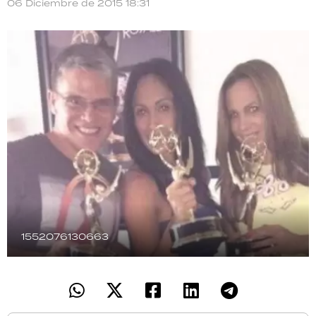
06 Diciembre de 2015 18:31
TECNOLOGÍA
RECETAS
PALABRAS
HORÓSCOPO
Seguinos
1552076130663