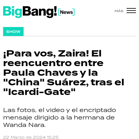
MÁS
SHOW
SHOW
POLÍTICA
¡Para vos, Zaira! El
ACTUALIDAD
reencuentro entre
Paula Chaves y la
POLICIALES
"China" Suárez, tras el
ECONOMÍA
"Icardi-Gate"
GRAN HERMANO
Las fotos, el video y el encriptado
SALUD
mensaje dirigido a la hermana de
Wanda Nara.
DEPORTES
22 Marzo de 2024 15:25