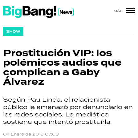
MÁS
SHOW
SHOW
POLÍTICA
Prostitución VIP: los
ACTUALIDAD
polémicos audios que
complican a Gaby
POLICIALES
Álvarez
ECONOMÍA
Según Pau Linda, el relacionista
GRAN HERMANO
público la amenazó por denunciarlo en
las redes sociales. La mediática
SALUD
sostiene que intentó prostituirla.
DEPORTES
04 Enero de 2018 07:00