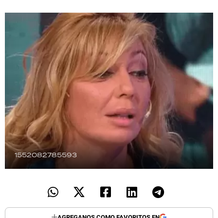
TECNOLOGÍA
RECETAS
PALABRAS
HORÓSCOPO
Seguinos
1552082785593
AGREGANOS COMO FAVORITOS EN