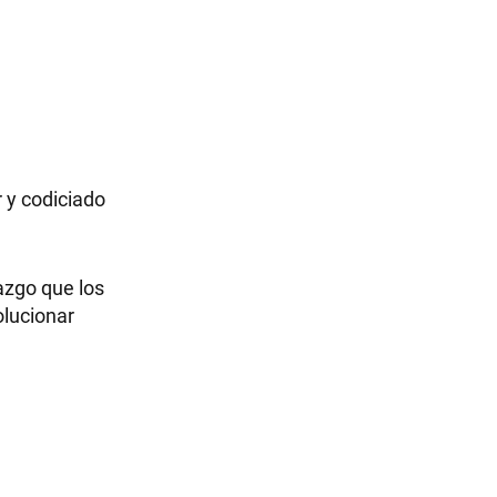
 y codiciado
azgo que los
olucionar