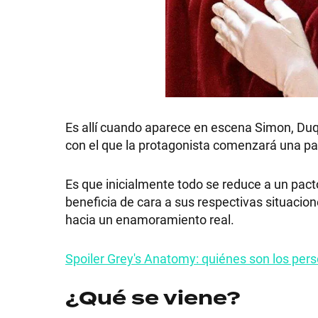
GRAN
HERMANO
SALUD
Es allí cuando aparece en escena Simon, Duq
con el que la protagonista comenzará una par
DEPORTES
Es que inicialmente todo se reduce a un pac
beneficia de cara a sus respectivas situaci
TECNOLOGÍA
hacia un enamoramiento real.
Spoiler Grey's Anatomy: quiénes son los per
¿Qué se viene?