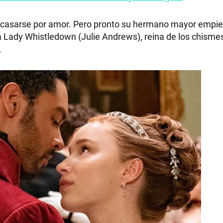
 casarse por amor. Pero pronto su hermano mayor empie
sa Lady Whistledown (Julie Andrews), reina de los chisme
.
RECETAS
PALABRAS
HORÓSCOPO
Seguinos