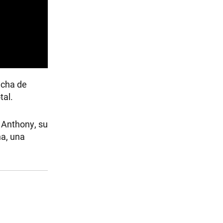
echa de
tal.
 Anthony, su
na, una