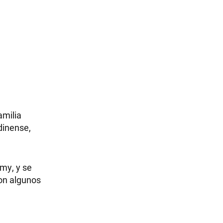
amilia
dinense,
omy, y se
on algunos