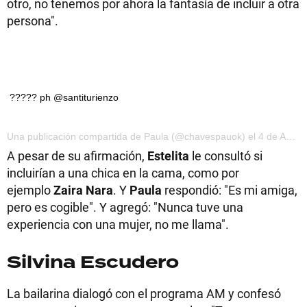
otro, no tenemos por ahora la fantasía de incluir a otra
persona".
????? ph @santiturienzo
Una publicación compartida de Paula (@chavespauok) el 4 de Abr de 2017 a la(s) 7:08 PDT
A pesar de su afirmación,
Estelita
le consultó si
incluirían a una chica en la cama, como por
ejemplo
Zaira Nara
. Y
Paula
respondió: "Es mi amiga,
pero es cogible". Y agregó: "Nunca tuve una
experiencia con una mujer, no me llama".
Silvina Escudero
La bailarina dialogó con el programa AM y confesó