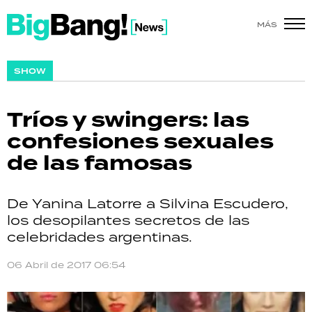
MÁS
SHOW
SHOW
POLÍTICA
Tríos y swingers: las
ACTUALIDAD
confesiones sexuales
de las famosas
POLICIALES
ECONOMÍA
De Yanina Latorre a Silvina Escudero,
los desopilantes secretos de las
GRAN HERMANO
celebridades argentinas.
SALUD
06 Abril de 2017 06:54
DEPORTES