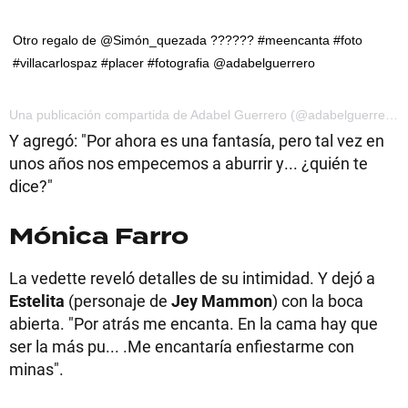
Otro regalo de @Simón_quezada ?????? #meencanta #foto
#villacarlospaz #placer #fotografia @adabelguerrero
Una publicación compartida de Adabel Guerrero (@adabelguerrero) el 15 de Mar de 2017 a la(s) 8:11 PDT
Y agregó: "Por ahora es una fantasía, pero tal vez en
unos años nos empecemos a aburrir y... ¿quién te
dice?"
Mónica Farro
La vedette reveló detalles de su intimidad. Y dejó a
Estelita
(personaje de
Jey Mammon
) con la boca
abierta. "Por atrás me encanta. En la cama hay que
ser la más pu... .Me encantaría enfiestarme con
minas".