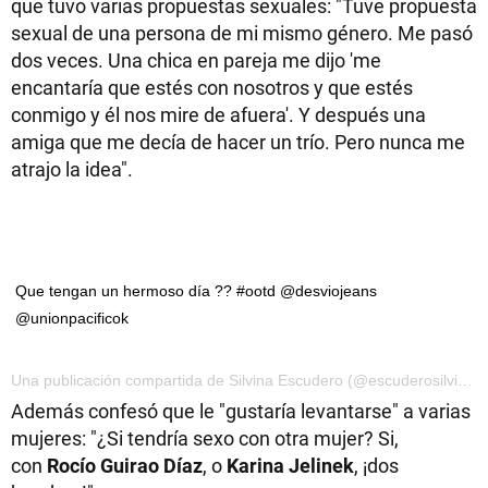
que tuvo varias propuestas sexuales: "Tuve propuesta
sexual de una persona de mi mismo género. Me pasó
dos veces. Una chica en pareja me dijo 'me
encantaría que estés con nosotros y que estés
conmigo y él nos mire de afuera'. Y después una
amiga que me decía de hacer un trío. Pero nunca me
atrajo la idea".
Que tengan un hermoso día ?? #ootd @desviojeans
@unionpacificok
Una publicación compartida de Silvina Escudero (@escuderosilvina) el 30 de Mar de 2017 a la(s) 6:40 PDT
Además confesó que le "gustaría levantarse" a varias
mujeres: "¿Si tendría sexo con otra mujer? Si,
con
Rocío Guirao Díaz
, o
Karina Jelinek
, ¡dos