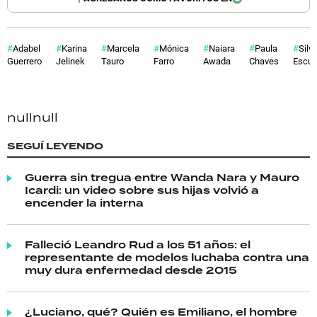
Adabel
Karina
Marcela
Mónica
Naiara
Paula
Silv
Guerrero
Jelinek
Tauro
Farro
Awada
Chaves
Escud
null
null
SEGUÍ LEYENDO
Guerra sin tregua entre Wanda Nara y Mauro
Icardi: un video sobre sus hijas volvió a
encender la interna
Falleció Leandro Rud a los 51 años: el
representante de modelos luchaba contra una
muy dura enfermedad desde 2015
¿Luciano, qué? Quién es Emiliano, el hombre