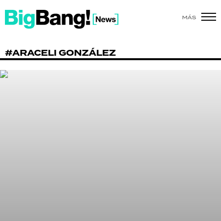
MÁS
SHOW
#ARACELI GONZÁLEZ
POLÍTICA
ACTUALIDAD
POLICIALES
ECONOMÍA
GRAN HERMANO
SALUD
DEPORTES