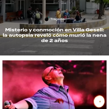
TECNOLOGÍA
Tragedia
Misterio y conmoción en Villa Gesell:
RECETAS
la autopsia reveló cómo murió la nena
PALABRAS
de 2 años
HORÓSCOPO
Seguinos