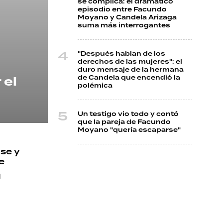
se complica: el dramático
episodio entre Facundo
Moyano y Candela Arizaga
suma más interrogantes
"Después hablan de los
derechos de las mujeres": el
duro mensaje de la hermana
 el
de Candela que encendió la
polémica
Un testigo vio todo y contó
que la pareja de Facundo
Moyano "quería escaparse"
se y
e
l