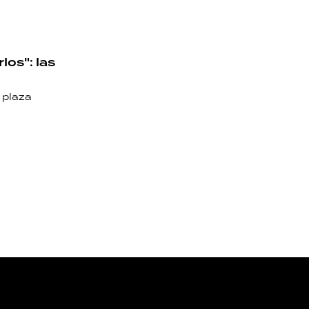
los": las
a plaza