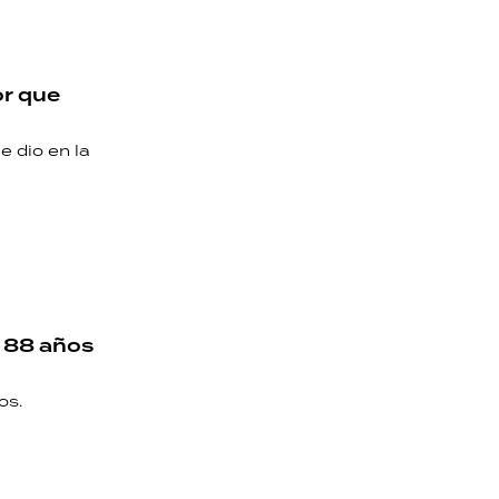
or que
e dio en la
e 88 años
os.