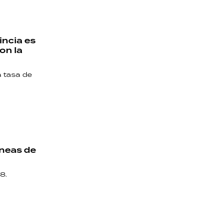
incia es
on la
a tasa de
íneas de
8.