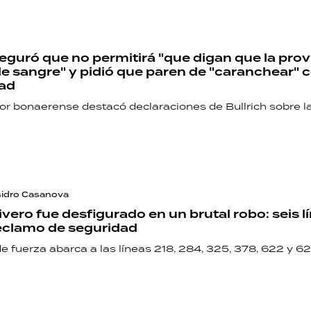
aseguró que no permitirá "que digan que la prov
e sangre" y pidió que paren de "caranchear" c
dad
or bonaerense destacó declaraciones de Bullrich sobre l
Isidro Casanova
ivero fue desfigurado en un brutal robo: seis l
eclamo de seguridad
 fuerza abarca a las líneas 218, 284, 325, 378, 622 y 62
RECETAS