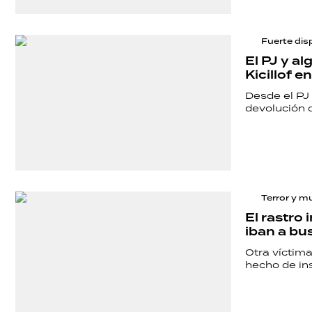
SALUD
Fuerte dis
DEPORTES
El PJ y a
Kicillof 
Desde el PJ 
TECNOLOGÍA
devolución 
Terror y m
El rastro
iban a bus
Otra víctima
hecho de in