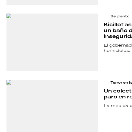
Se plantó
Kicillof 
un baño d
inseguri
El gobernad
homicidios.
Terror en 
Un colect
paro en r
La medida de
SHOW