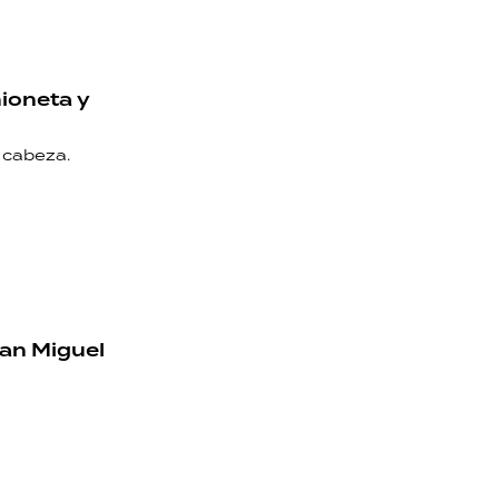
mioneta y
a cabeza.
San Miguel