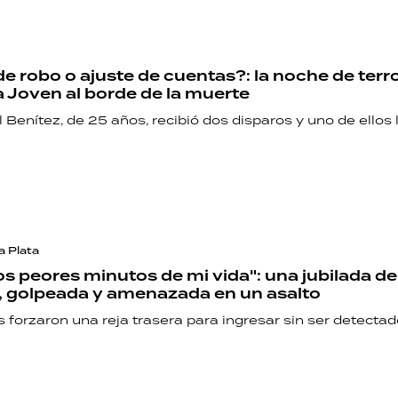
PALABRAS
HORÓSCOPO
de robo o ajuste de cuentas?: la noche de terr
a Joven al borde de la muerte
 Benítez, de 25 años, recibió dos disparos y uno de ellos l
Seguinos
a Plata
os peores minutos de mi vida": una jubilada d
, golpeada y amenazada en un asalto
 forzaron una reja trasera para ingresar sin ser detectad