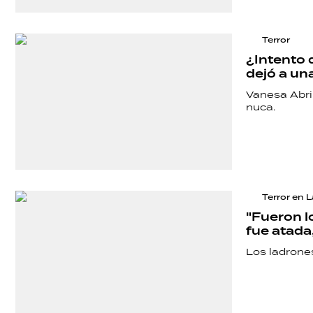
POLÍTICA
Terror
¿Intento 
dejó a un
ACTUALIDAD
Vanesa Abril
nuca.
POLICIALES
ECONOMÍA
Terror en L
"Fueron l
fue atada
GRAN
Los ladrones
HERMANO