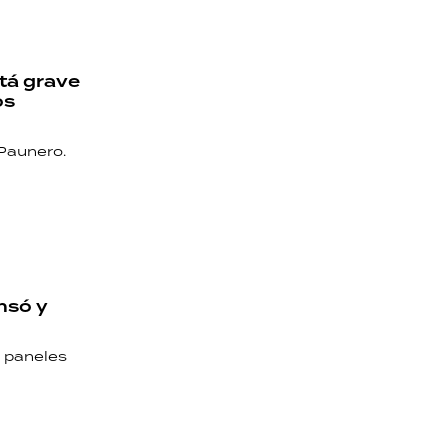
tá grave
os
 Paunero.
nsó y
e paneles