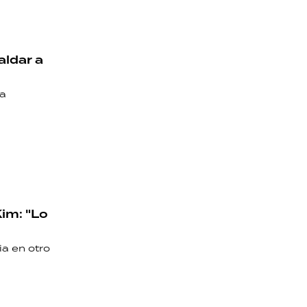
aldar a
la
im: "Lo
ia en otro