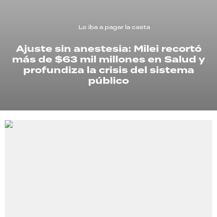
TECNOLOGÍA
Lo iba a pagar la casta
Ajuste sin anestesia: Milei recortó
más de $63 mil millones en Salud y
RECETAS
profundiza la crisis del sistema
PALABRAS
público
HORÓSCOPO
Seguinos