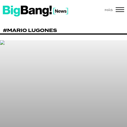
MÁS
SHOW
#MARIO LUGONES
POLÍTICA
ACTUALIDAD
POLICIALES
ECONOMÍA
GRAN HERMANO
SALUD
DEPORTES