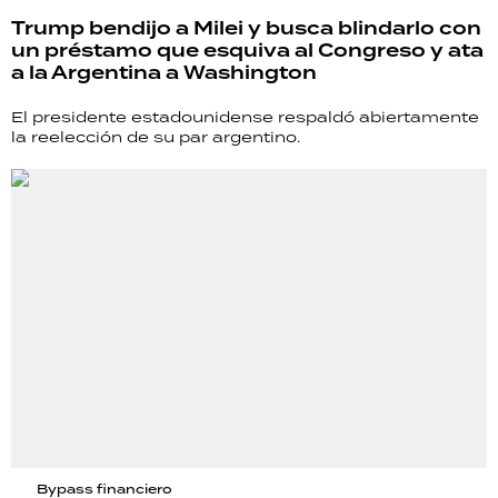
TECNOLOGÍA
Trump bendijo a Milei y busca blindarlo con
un préstamo que esquiva al Congreso y ata
a la Argentina a Washington
El presidente estadounidense respaldó abiertamente
RECETAS
la reelección de su par argentino.
PALABRAS
HORÓSCOPO
Seguinos
Bypass financiero