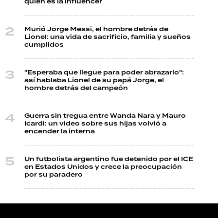
quién es la influencer
Murió Jorge Messi, el hombre detrás de
Lionel: una vida de sacrificio, familia y sueños
cumplidos
"Esperaba que llegue para poder abrazarlo":
así hablaba Lionel de su papá Jorge, el
hombre detrás del campeón
Guerra sin tregua entre Wanda Nara y Mauro
Icardi: un video sobre sus hijas volvió a
encender la interna
Un futbolista argentino fue detenido por el ICE
en Estados Unidos y crece la preocupación
por su paradero