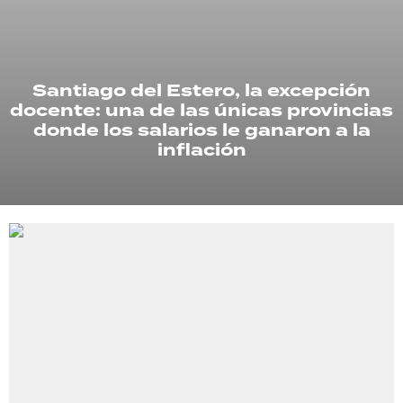
TECNOLOGÍA
Santiago del Estero, la excepción
docente: una de las únicas provincias
RECETAS
donde los salarios le ganaron a la
PALABRAS
inflación
HORÓSCOPO
Seguinos